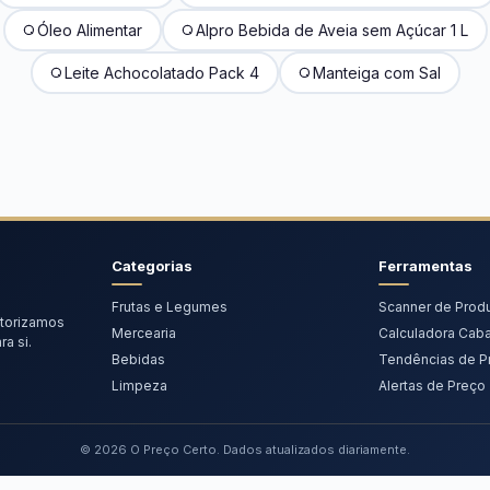
Óleo Alimentar
Alpro Bebida de Aveia sem Açúcar 1 L
Leite Achocolatado Pack 4
Manteiga com Sal
Categorias
Ferramentas
Frutas e Legumes
Scanner de Prod
torizamos
Mercearia
Calculadora Cab
a si.
Bebidas
Tendências de P
Limpeza
Alertas de Preço
© 2026 O Preço Certo. Dados atualizados diariamente.