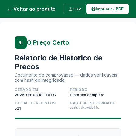
← Voltar ao produto
CSV
Imprimir / PDF
O Preço Certo
RI
Relatorio de Historico de
Precos
Documento de comprovacao — dados verificaveis
com hash de integridade
GERADO EM
PERIODO
2026-08-08 18:11 UTC
Historico completo
TOTAL DE REGISTOS
HASH DE INTEGRIDADE
521
591b77d7a94d3ffc