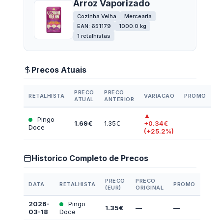
Arroz Vaporizado
Cozinha Velha
Mercearia
EAN: 651179
1000.0 kg
1 retalhistas
Precos Atuais
PRECO
PRECO
RETALHISTA
VARIACAO
PROMO
ATUAL
ANTERIOR
▲
Pingo
1.69€
1.35€
+0.34€
—
Doce
(+25.2%)
Historico Completo de Precos
PRECO
PRECO
DATA
RETALHISTA
PROMO
(EUR)
ORIGINAL
2026-
Pingo
1.35€
—
—
03-18
Doce