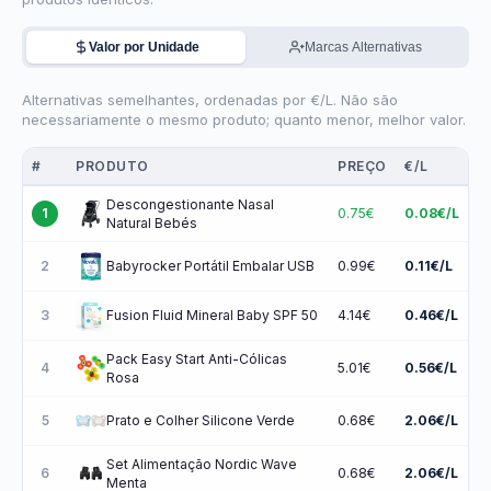
Valor por Unidade
Marcas Alternativas
Alternativas semelhantes, ordenadas por €/L. Não são
necessariamente o mesmo produto; quanto menor, melhor valor.
#
PRODUTO
PREÇO
€/L
Descongestionante Nasal
0.75€
0.08€/L
1
Natural Bebés
2
0.99€
0.11€/L
Babyrocker Portátil Embalar USB
3
4.14€
0.46€/L
Fusion Fluid Mineral Baby SPF 50
Pack Easy Start Anti-Cólicas
4
5.01€
0.56€/L
Rosa
5
0.68€
2.06€/L
Prato e Colher Silicone Verde
Set Alimentação Nordic Wave
6
0.68€
2.06€/L
Menta