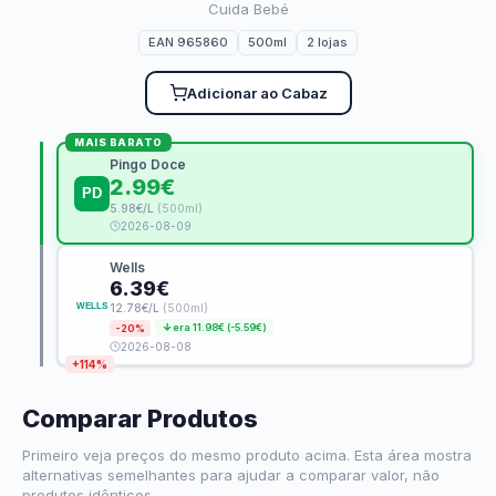
Cuida Bebé
EAN 965860
500ml
2 lojas
Adicionar ao Cabaz
MAIS BARATO
Pingo Doce
2.99€
5.98€/L
(500ml)
2026-08-09
Wells
6.39€
12.78€/L
(500ml)
era 11.98€ (-5.59€)
-20%
2026-08-08
+114%
Comparar Produtos
Primeiro veja preços do mesmo produto acima. Esta área mostra
alternativas semelhantes para ajudar a comparar valor, não
produtos idênticos.