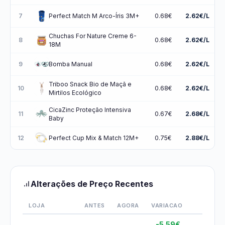
7
0.68€
2.62€/L
Perfect Match M Arco-Íris 3M+
Chuchas For Nature Creme 6-
8
0.68€
2.62€/L
18M
9
0.68€
2.62€/L
Bomba Manual
Triboo Snack Bio de Maçã e
10
0.68€
2.62€/L
Mirtilos Ecológico
CicaZinc Proteção Intensiva
11
0.67€
2.68€/L
Baby
12
0.75€
2.88€/L
Perfect Cup Mix & Match 12M+
Alterações de Preço Recentes
LOJA
ANTES
AGORA
VARIACAO
-5.59€