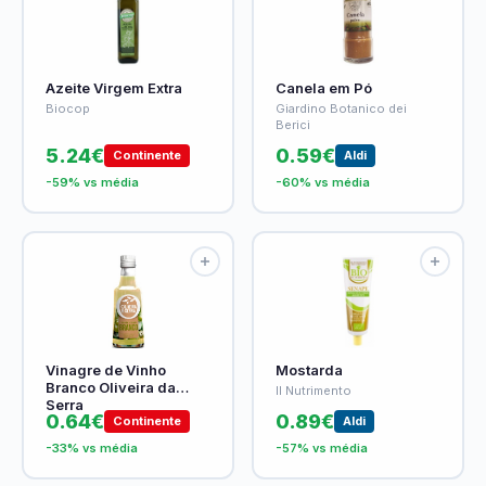
Azeite Virgem Extra
Canela em Pó
Biocop
Giardino Botanico dei
Berici
5.24€
0.59€
Continente
Aldi
-59% vs média
-60% vs média
Vinagre de Vinho
Mostarda
Branco Oliveira da
Il Nutrimento
Serra
0.64€
0.89€
Continente
Aldi
-33% vs média
-57% vs média