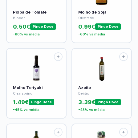
Polpa de Tomate
Molho de Soja
Biocop
Ofistrade
0.50€
0.99€
Pingo Doce
Pingo Doce
-60% vs média
-60% vs média
Molho Teriyaki
Azeite
Clearspring
Beirão
1.49€
3.39€
Pingo Doce
Pingo Doce
-45% vs média
-43% vs média