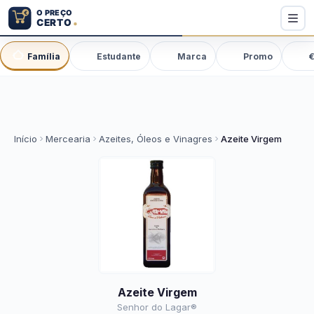
Família
Estudante
Marca
Promo
€
Início
Mercearia
Azeites, Óleos e Vinagres
Azeite Virgem
Azeite Virgem
Senhor do Lagar®