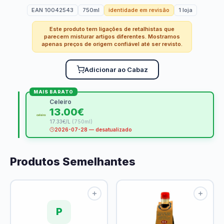
EAN 10042543
750ml
identidade em revisão
1 loja
Este produto tem ligações de retalhistas que
parecem misturar artigos diferentes. Mostramos
apenas preços de origem confiável até ser revisto.
Adicionar ao Cabaz
MAIS BARATO
Celeiro
13.00€
17.33€/L
(750ml)
2026-07-28 — desatualizado
Produtos Semelhantes
P