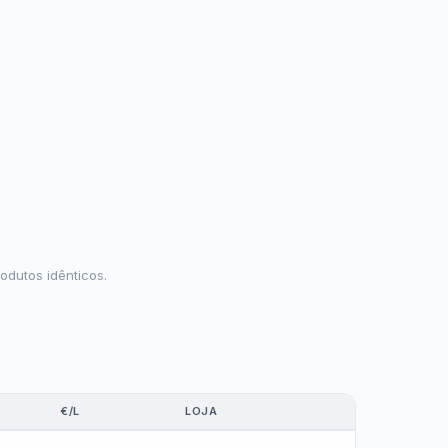
odutos idênticos.
€/L
LOJA