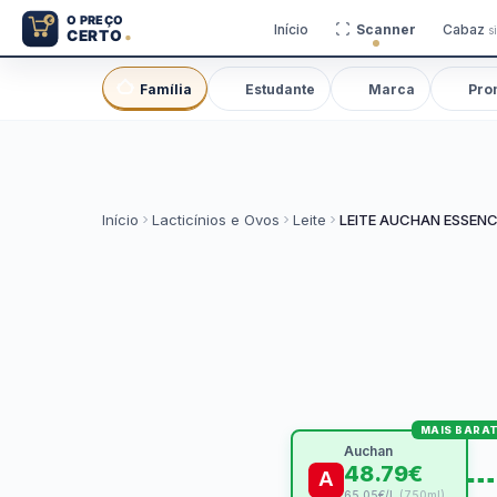
Início
Scanner
Cabaz
s
Família
Estudante
Marca
Pro
Início
Lacticínios e Ovos
Leite
LEITE AUCHAN ESSEN
MAIS BARA
Auchan
48.79€
65.05€/L
(750ml)