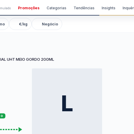
Promoções
Categorias
Tendências
Insights
Inquér
imulado
mo
€/kg
Negócio
CIAL UHT MEIO GORDO 200ML
L
TO