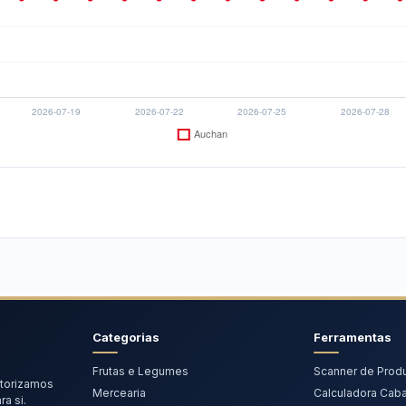
Categorias
Ferramentas
Frutas e Legumes
Scanner de Prod
torizamos
Mercearia
Calculadora Cab
a si.