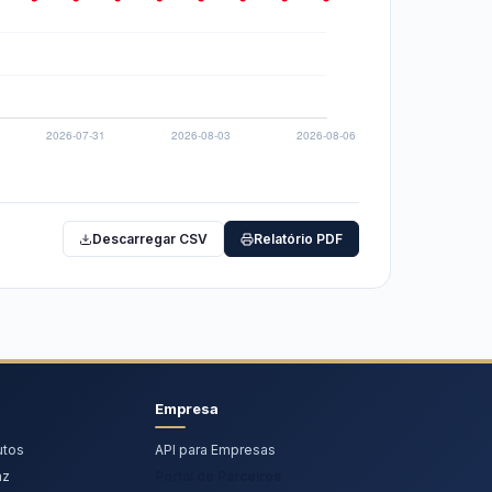
Descarregar CSV
Relatório PDF
Empresa
utos
API para Empresas
az
Portal de Parceiros