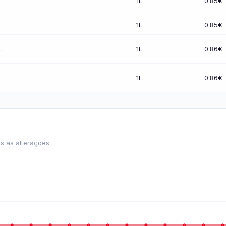
1L
0.85€
1L
0.85€
L
1L
0.86€
1L
0.86€
s as alterações