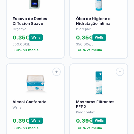
Escova de Dentes
Óleo de Higiene e
Diffusion Suave
Hidratação Íntima
Organyc
Biorepair
0.35€
0.35€
Wells
Wells
350.00€/L
350.00€/L
-60% vs média
-60% vs média
Álcool Canforado
Máscaras Filtrantes
FFP2
Wells
Parodontax
0.39€
0.39€
Wells
Wells
-60% vs média
-60% vs média