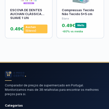
ESCOVA DE DENTES
Compressas Tecido
AUCHAN CLÁSSICA
Não Tecido 5x5 cm
SUAVE 1 UN
Blanx
0.49€
Wells
Auchan
0.49€
(Glovo)
-60% vs média
Comparador de preços de supermercado em Portugal.
Monitorizamos mais de 38 retalhistas para encontrar os melhores
preços para si.
Categorias