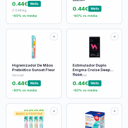
Wells
0.44€
Wells
0.44€
Wells
0.04€/kg
-60% vs média
-60% vs média
Higienizador De Mãos
Estimulador Duplo
Prebiótico Sunset Fleur
Enigma Cruise Deep
Rose
Veroval
Biotherm
0.44€
0.44€
Wells
Wells
-60% vs média
-60% vs média
MARCA PRÓPRIA