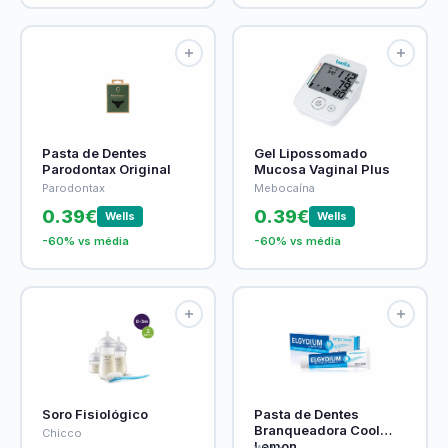
Pasta de Dentes
Gel Lipossomado
Parodontax Original
Mucosa Vaginal Plus
Parodontax
Mebocaína
0.39€
0.39€
Wells
Wells
-60% vs média
-60% vs média
Soro Fisiológico
Pasta de Dentes
Branqueadora Cool
Chicco
Lemon