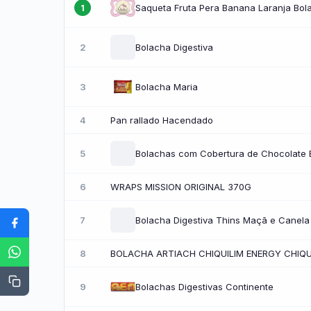
Saqueta Fruta Pera Banana Laranja Bo
1
2
Bolacha Digestiva
3
Bolacha Maria
4
Pan rallado Hacendado
5
Bolachas com Cobertura de Chocolate 
6
WRAPS MISSION ORIGINAL 370G
7
Bolacha Digestiva Thins Maçã e Canela
8
BOLACHA ARTIACH CHIQUILIM ENERGY CHIQU
9
Bolachas Digestivas Continente