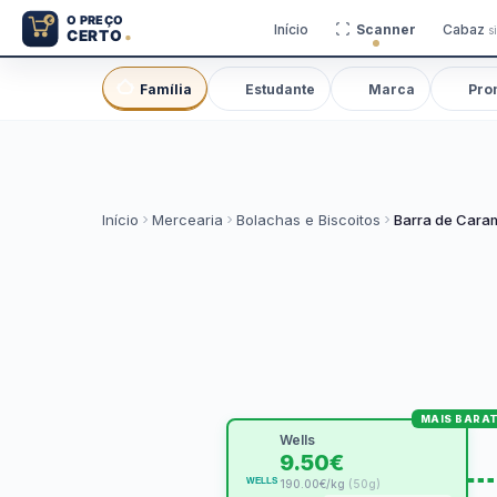
Início
Scanner
Cabaz
s
Família
Estudante
Marca
Pro
Início
Mercearia
Bolachas e Biscoitos
Barra de Cara
MAIS BARA
Wells
9.50€
190.00€/kg
(50g)