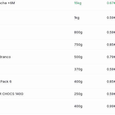
lacha +6M
15kg
0.67
1kg
0.59
800g
0.59
750g
0.85
Branco
500g
0.79
370g
0.59
 Pack 6
400g
0.85
I CHOCS 140G
250g
0.59
400g
0.99