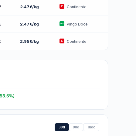
€
2.47€/kg
Continente
€
2.47€/kg
Pingo Doce
€
2.95€/kg
Continente
-53.5%)
30d
90d
Tudo