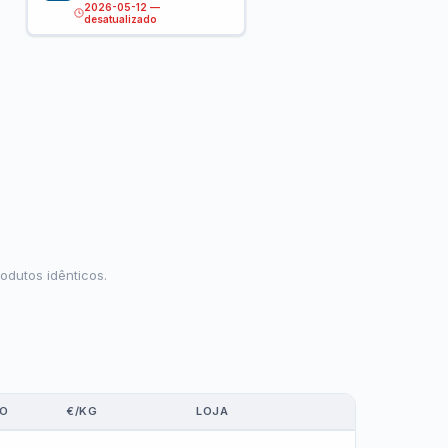
2026-05-12 —
desatualizado
odutos idênticos.
ÇO
€/KG
LOJA