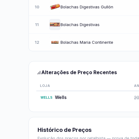
10
Bolachas Digestivas Gullón
11
Bolachas Digestivas
12
Bolachas Maria Continente
Alterações de Preço Recentes
LOJA
A
Wells
20
Histórico de Preços
Evolução dos preços por retalhista — prova de toda