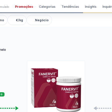
Promoções
Categorias
Tendências
Insights
Inquér
imulado
mo
€/kg
Negócio
melo
TO