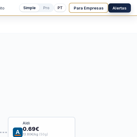
Para Empresas
Alertas
Simple
Pro
PT
ito
Aldi
0.69€
13.80€/kg
(50g)