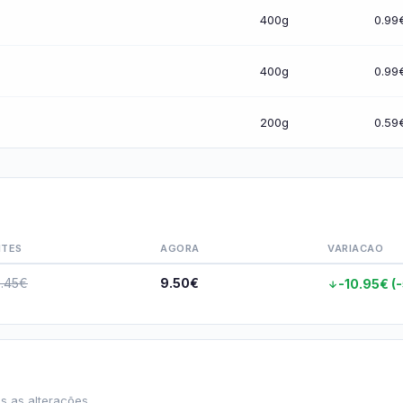
400g
0.99
400g
0.99
200g
0.59
NTES
AGORA
VARIACAO
.45€
9.50€
-10.95€ (
s as alterações