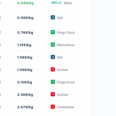
€
0.04€/kg
Wells
€
0.59€/kg
Aldi
€
0.74€/kg
Pingo Doce
€
1.13€/kg
Mercadona
€
1.58€/kg
Aldi
€
1.59€/kg
Auchan
€
2.12€/kg
Pingo Doce
€
2.36€/kg
Auchan
€
2.47€/kg
Continente