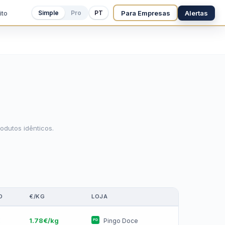
Para Empresas
Alertas
Simple
Pro
PT
ito
odutos idênticos.
O
€/KG
LOJA
€
1.78€/kg
Pingo Doce