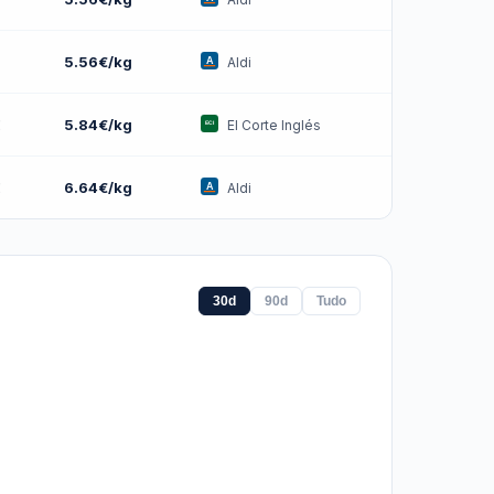
5.56€/kg
Aldi
€
5.84€/kg
El Corte Inglés
€
6.64€/kg
Aldi
30d
90d
Tudo