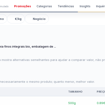
Promoções
Categorias
Tendências
Insights
Inquér
imulado
mo
€/kg
Negócio
ia finos integrais bio, embalagem de ...
 mostra alternativas semelhantes para ajudar a comparar valor, não pr
 necessariamente o mesmo produto; quanto menor, melhor valor.
TAMANHO
PREÇ
500g
0.89