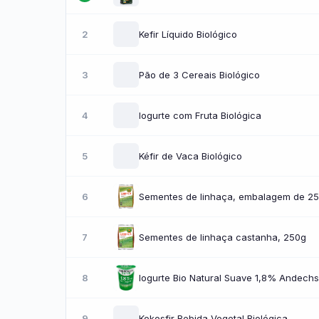
2
Kefir Líquido Biológico
3
Pão de 3 Cereais Biológico
4
Iogurte com Fruta Biológica
5
Kéfir de Vaca Biológico
6
Sementes de linhaça, embalagem de 2
7
Sementes de linhaça castanha, 250g
8
Iogurte Bio Natural Suave 1,8% Andechs
9
Kokosfir Bebida Vegetal Biológica