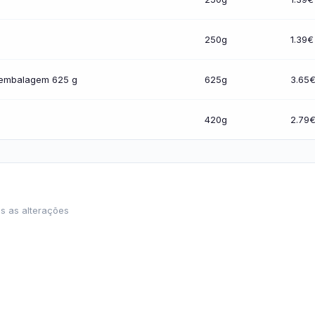
250g
1.39€
 embalagem 625 g
625g
3.65
420g
2.79
s as alterações