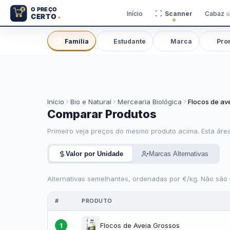
Início
Scanner
Cabaz
s
Família
Estudante
Marca
Pro
Início
Bio e Natural
Mercearia Biológica
Flocos de ave
Comparar Produtos
Primeiro veja preços do mesmo produto acima. Esta área
Valor por Unidade
Marcas Alternativas
Alternativas semelhantes, ordenadas por €/kg. Não são
#
PRODUTO
Flocos de Aveia Grossos
1