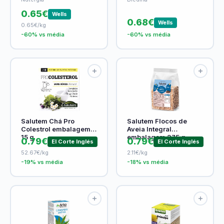
0.65€
Wells
0.68€
Wells
0.65€/kg
-60% vs média
-60% vs média
Salutem Chá Pro
Salutem Flocos de
Colestrol embalagem
Aveia Integral
15 g
embalagem 375 g
0.79€
0.79€
El Corte Inglés
El Corte Inglés
52.67€/kg
2.11€/kg
-19% vs média
-18% vs média