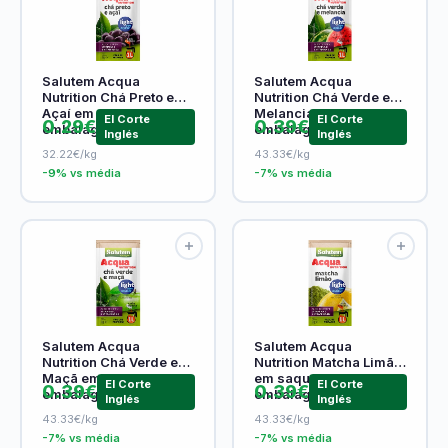
Salutem Acqua
Salutem Acqua
Nutrition Chá Preto e
Nutrition Chá Verde e
Açaí em saquetas
Melancia em saquetas
El Corte
El Corte
0.29€
0.39€
embalagem 9 g
embalagem 9 g
Inglés
Inglés
32.22€/kg
43.33€/kg
-9% vs média
-7% vs média
Salutem Acqua
Salutem Acqua
Nutrition Chá Verde e
Nutrition Matcha Limão
Maçã em saquetas
em saquetas
El Corte
El Corte
0.39€
0.39€
embalagem 9 g
embalagem 9 g
Inglés
Inglés
43.33€/kg
43.33€/kg
-7% vs média
-7% vs média