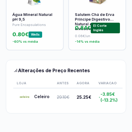
Água Mineral Natural
Salutem Chá de Erva
pH 9,5
Príncipe Digestivo
Natural embalagem 10
Pure Encapsulations
El Corte
0.84€
unidades
Inglés
0.80€
Wells
0.08€/un
-60% vs média
-14% vs média
Alterações de Preço Recentes
LOJA
ANTES
AGORA
VARIACAO
-3.85€
Celeiro
29.10€
25.25€
(-13.2%)