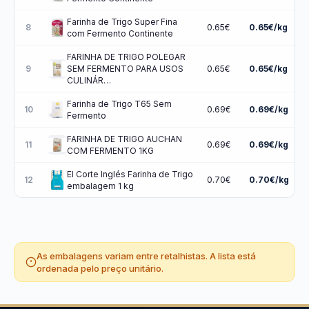
Farinha de Trigo Super Fina
8
0.65€
0.65€/kg
com Fermento Continente
FARINHA DE TRIGO POLEGAR
9
SEM FERMENTO PARA USOS
0.65€
0.65€/kg
CULINÁR…
Farinha de Trigo T65 Sem
10
0.69€
0.69€/kg
Fermento
FARINHA DE TRIGO AUCHAN
11
0.69€
0.69€/kg
COM FERMENTO 1KG
El Corte Inglés Farinha de Trigo
12
0.70€
0.70€/kg
embalagem 1 kg
As embalagens variam entre retalhistas. A lista está
ordenada pelo preço unitário.