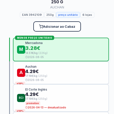
250 G
AUCHAN
EAN 3942109
250g
preço unitário
6 lojas
Adicionar ao Cabaz
MENOR PREÇO UNITÁRIO
Mercadona
3.28€
14.51€/kg
(226g)
2026-08-05
Auchan
4.29€
17.16€/kg
(250g)
2026-08-05
+18%
El Corte Inglés
4.29€
17.16€/kg
(250g)
promotion
2026-04-13 — desatualizado
+18%