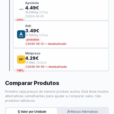
Apolónia
4.49€
16.63€/kg
(270g)
2026-08-05
+15%
Aldi
3.49€
13.96€/kg
(250g)
promotion
2026-05-12 — desatualizado
Minipreço
4.29€
17.16€/L
(250ml)
2026-04-30 — desatualizado
+18%
Comparar Produtos
Primeiro veja preços do mesmo produto acima. Esta área mostra
alternativas semelhantes para ajudar a comparar valor, não
produtos idênticos.
Valor por Unidade
Marcas Alternativas