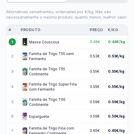
Alternativas semelhantes, ordenadas por €/kg. Não são
necessariamente o mesmo produto; quanto menor, melhor valor.
#
PRODUTO
PREÇO
€/KG
0.48€
0.48€/kg
1
Massa Couscous
Farinha de Trigo T55 sem
2
0.53€
0.53€/kg
Fermento
Farinha de Trigo T55
3
0.55€
0.55€/kg
Continente
Farinha de Trigo Super Fina
4
0.55€
0.55€/kg
com Fermento
Farinha de Trigo T65
5
0.59€
0.59€/kg
Continente
6
0.59€
0.59€/kg
Esparguete
Farinha de Trigo Fina com
7
0.65€
0.65€/kg
Fermento Continente