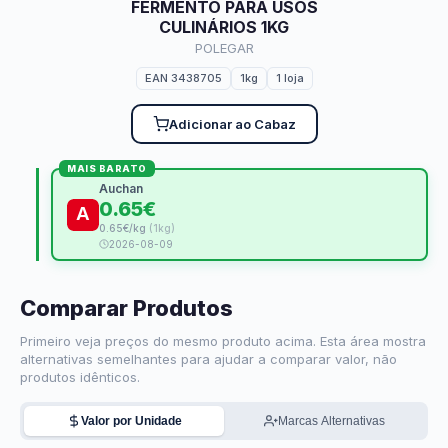
FERMENTO PARA USOS
CULINÁRIOS 1KG
POLEGAR
EAN 3438705
1kg
1 loja
Adicionar ao Cabaz
MAIS BARATO
Auchan
0.65€
0.65€/kg
(1kg)
2026-08-09
Comparar Produtos
Primeiro veja preços do mesmo produto acima. Esta área mostra
alternativas semelhantes para ajudar a comparar valor, não
produtos idênticos.
Valor por Unidade
Marcas Alternativas