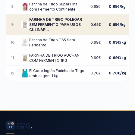
Farinha de Trigo Super Fina
8
0.65€
0.65€/kg
com Fermento Continente
FARINHA DE TRIGO POLEGAR
9
SEM FERMENTO PARA USOS
0.65€
0.65€/kg
CULINÁR…
Farinha de Trigo T65 Sem
10
0.69€
0.69€/kg
Fermento
FARINHA DE TRIGO AUCHAN
11
0.69€
0.69€/kg
COM FERMENTO 1KG
El Corte Inglés Farinha de Trigo
12
0.70€
0.70€/kg
embalagem 1 kg