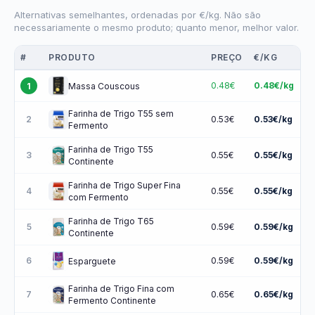
Alternativas semelhantes, ordenadas por €/kg. Não são
necessariamente o mesmo produto; quanto menor, melhor valor.
#
PRODUTO
PREÇO
€/KG
0.48€
0.48€/kg
1
Massa Couscous
Farinha de Trigo T55 sem
2
0.53€
0.53€/kg
Fermento
Farinha de Trigo T55
3
0.55€
0.55€/kg
Continente
Farinha de Trigo Super Fina
4
0.55€
0.55€/kg
com Fermento
Farinha de Trigo T65
5
0.59€
0.59€/kg
Continente
6
0.59€
0.59€/kg
Esparguete
Farinha de Trigo Fina com
7
0.65€
0.65€/kg
Fermento Continente